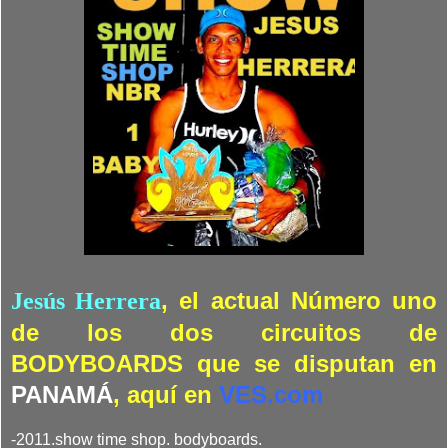
, el actual Número uno
Jesús Herrera
de los dos circuitos de
BODYBOARDS que se disputan en
PANAMÁ
, aquí en
VES.com
-2011.show time shop. bodyboards.