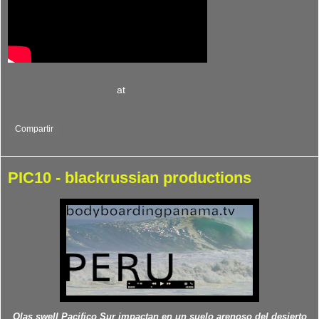
Viviendo el Surf : Ves***
at
viernes, abril 29, 2011
No hay comentarios:
Compartir
PIC10 - blackrussian productions
Olas swell Pacifico Sur impactan en un suelo arenoso del desierto