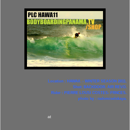
Location : HAWAII. - WINTER SEASON 2011.
Shot: BACKDOOR. AIR REVO.
Rider : PIERRE LOUSI COSTES- FRNCES.
photo by : radomiselskaya.
Viviendo el Surf : Ves***
at
miércoles, abril 27, 2011
No hay comentarios: