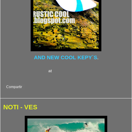
AND NEW COOL KEPY`S
.
Viviendo el Surf : Ves***
at
martes, abril 26, 2011
No hay comentarios:
Compartir
NOTI - VES