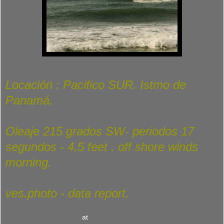
Locación : Pacifico SUR. Istmo de
Panamá.
Oleaje 215 grados SW- periodos 17
segundos - 4.5 feet . off shore winds
morning.
ves.photo - data report.
Viviendo el Surf : Ves***
at
lunes, abril 25, 2011