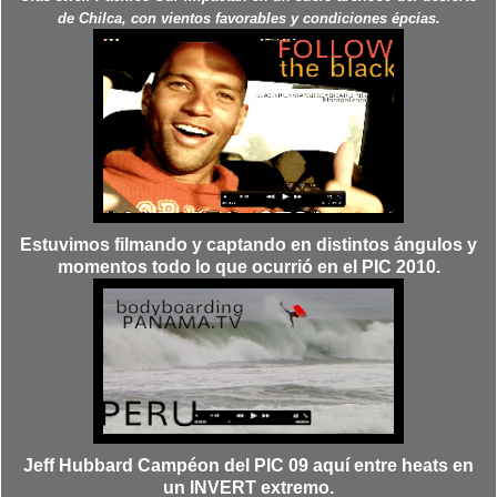
de Chilca, con vientos favorables y condiciones épcias.
Estuvimos filmando y captando en distintos ángulos y
momentos todo lo que ocurrió en el PIC 2010.
Jeff Hubbard Campéon del PIC 09 aquí entre heats en
un INVERT extremo.