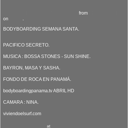
BODYBOARDING SEMANA SANTA
from
BBP.TV SHOP
on
Vimeo
.
BODYBOARDING SEMANA SANTA.
PACIFICO SECRETO.
MUSICA : BOSSA STONES - SUN SHINE.
BAYRON, MASA Y SASHA.
FONDO DE ROCA EN PANAMÁ.
bodyboardingpanama.tv ABRIL HD
CAMARA : NINA.
viviendoelsurf.com
Viviendo el Surf : Ves***
at
lunes, abril 25, 2011